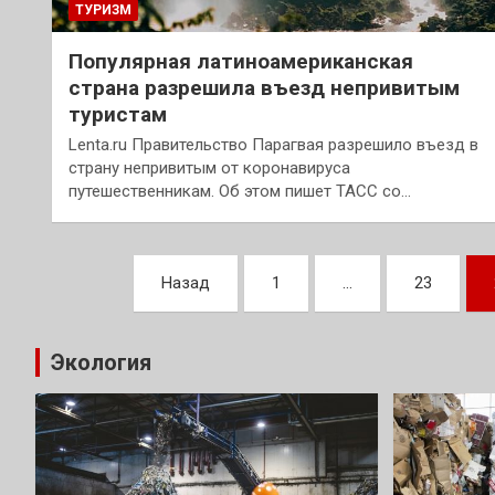
ТУРИЗМ
Популярная латиноамериканская
страна разрешила въезд непривитым
туристам
Lenta.ru Правительство Парагвая разрешило въезд в
страну непривитым от коронавируса
путешественникам. Об этом пишет ТАСС со…
Пагинация
Назад
1
…
23
записей
Экология