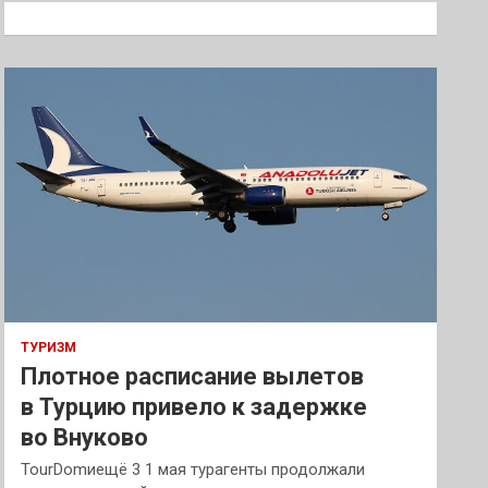
к
ТУРИЗМ
Плотное расписание вылетов
в Турцию привело к задержке
во Внуково
TourDomиещё 3 1 мая турагенты продолжали