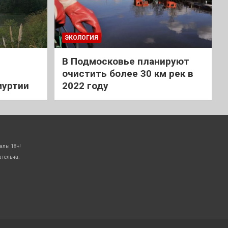
ЭКОЛОГИЯ
В Подмосковье планируют
очистить более 30 км рек в
муртии
2022 году
алы 18+!
ательна.