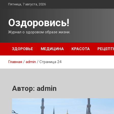
Перейти
Пятница, 7 августа, 2026
к
содержимому
Оздоровись!
Журнал о здоровом образе жизни.
ЗДОРОВЬЕ
МЕДИЦИНА
КРАСОТА
РЕЦЕПТ
Главная
admin
Страница 24
Автор:
admin