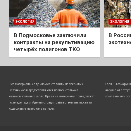
ЭКОЛОГИЯ
ЭКОЛОГИЯ
В Подмосковье заключили
В Росси
контракты на рекультивацию
экотехн
четырёх полигонов ТКО
Все материалы на данном сайте взяты из открытых
Если Вы обнаружи
источников и предоставляются исключительно в
нарушают авторс
ознакомительных целях. Права на материалы принадлежат
компании или орг
их владельцам. Администрация сайта ответственности за
содержание материала не несет.