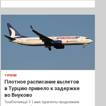
к
ТУРИЗМ
Плотное расписание вылетов
в Турцию привело к задержке
во Внуково
TourDomиещё 3 1 мая турагенты продолжали