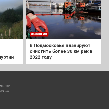
ЭКОЛОГИЯ
В Подмосковье планируют
очистить более 30 км рек в
муртии
2022 году
алы 18+!
ательна.