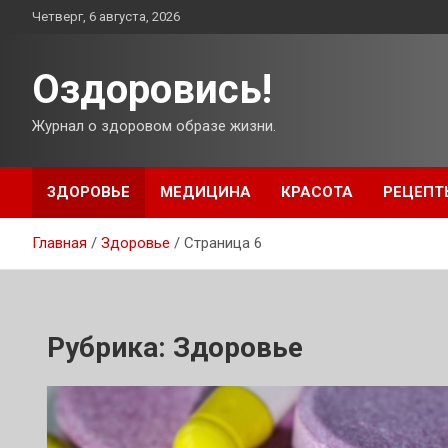
Перейти
Четверг, 6 августа, 2026
к
содержимому
Оздоровись!
Журнал о здоровом образе жизни.
ЗДОРОВЬЕ
МЕДИЦИНА
КРАСОТА
РЕЦЕПТ
Главная
Здоровье
Страница 6
Рубрика:
Здоровье