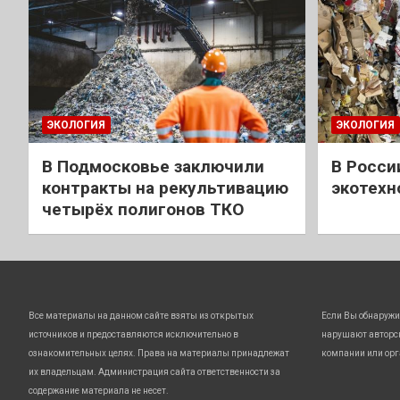
ЭКОЛОГИЯ
ЭКОЛОГИЯ
В Подмосковье заключили
В Росси
контракты на рекультивацию
экотехн
четырёх полигонов ТКО
Все материалы на данном сайте взяты из открытых
Если Вы обнаружи
источников и предоставляются исключительно в
нарушают авторс
ознакомительных целях. Права на материалы принадлежат
компании или орг
их владельцам. Администрация сайта ответственности за
содержание материала не несет.