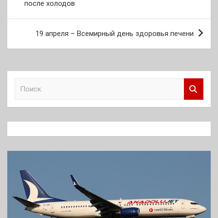
после холодов
записям
19 апреля – Всемирный день здоровья печени
П
о
и
с
к