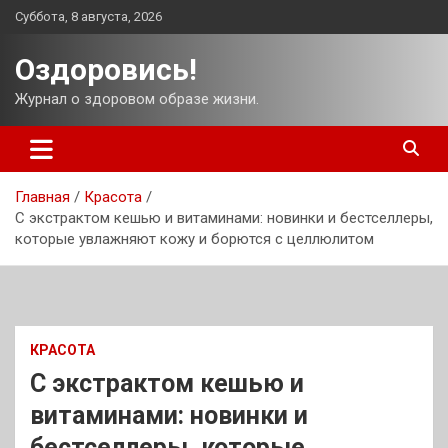
Перейти
Суббота, 8 августа, 2026
к
содержимому
Оздоровись!
Журнал о здоровом образе жизни.
Главная
Красота
С экстрактом кешью и витаминами: новинки и бестселлеры,
которые увлажняют кожу и борются с целлюлитом
КРАСОТА
С экстрактом кешью и
витаминами: новинки и
бестселлеры, которые