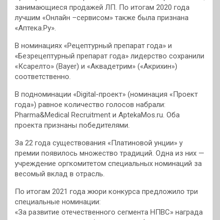
занимающиеся продажей ЛП. По итогам 2020 года
лучшим «Онлайн –сервисом» также была признана
«Аптека.Ру».
В номинациях «Рецептурный препарат года» и
«Безрецептурный препарат года» лидерство сохранили
«Ксарелто» (Bayer) и «Аквадетрим» («Акрихин»)
соответственно.
В подноминации «Digital-проект» (номинация «Проект
года») равное количество голосов набрали:
Pharma&Medical Recruitment и AptekaMos.ru. Оба
проекта признаны победителями.
За 22 года существования «Платиновой унции» у
премии появилось множество традиций. Одна из них —
учреждение оргкомитетом специальных номинаций за
весомый вклад в отрасль.
По итогам 2021 года жюри конкурса предложило три
специальные номинации:
«За развитие отечественного сегмента НПВС» награда