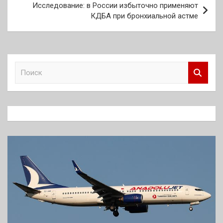
Исследование: в России избыточно применяют
КДБА при бронхиальной астме
П
о
и
с
к