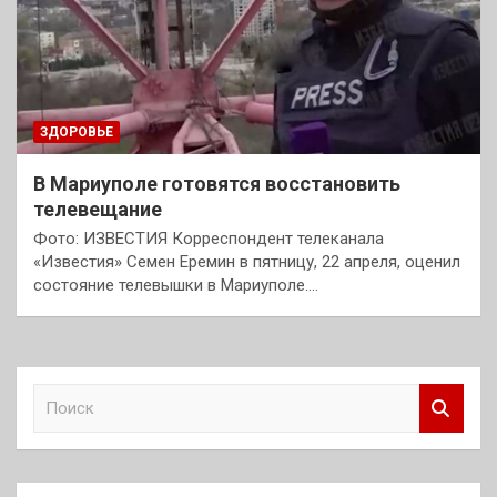
ЗДОРОВЬЕ
В Мариуполе готовятся восстановить
телевещание
Фото: ИЗВЕСТИЯ Корреспондент телеканала
«Известия» Семен Еремин в пятницу, 22 апреля, оценил
состояние телевышки в Мариуполе.…
П
о
и
с
к