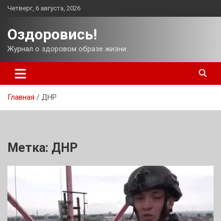
Перейти
Четверг, 6 августа, 2026
к
содержимому
Оздоровись!
Журнал о здоровом образе жизни.
Главная
ДНР
Метка:
ДНР