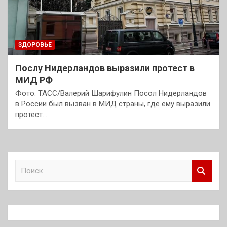
ЗДОРОВЬЕ
Послу Нидерландов выразили протест в
МИД РФ
Фото: ТАСС/Валерий Шарифулин Посол Нидерландов
в России был вызван в МИД страны, где ему выразили
протест…
П
о
и
с
к