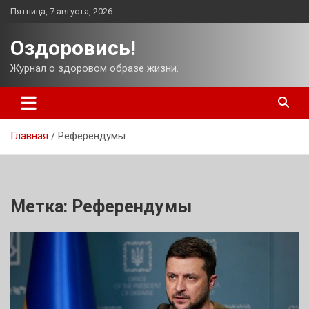
Перейти
Пятница, 7 августа, 2026
к
содержимому
Оздоровись!
Журнал о здоровом образе жизни.
Главная
Референдумы
Метка:
Референдумы