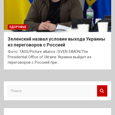
ЗДОРОВЬЕ
Зеленский назвал условие выхода Украины
из переговоров с Россией
Фото: TASS/Picture alliance /SVEN SIMON/The
Presidential Office of Ukraine Украина выйдет из
переговоров с Россией при…
П
о
и
с
к