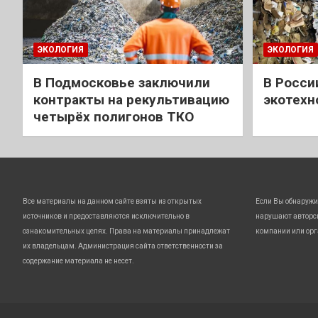
ЭКОЛОГИЯ
ЭКОЛОГИЯ
В Подмосковье заключили
В Росси
контракты на рекультивацию
экотехн
четырёх полигонов ТКО
Все материалы на данном сайте взяты из открытых
Если Вы обнаружи
источников и предоставляются исключительно в
нарушают авторс
ознакомительных целях. Права на материалы принадлежат
компании или орг
их владельцам. Администрация сайта ответственности за
содержание материала не несет.