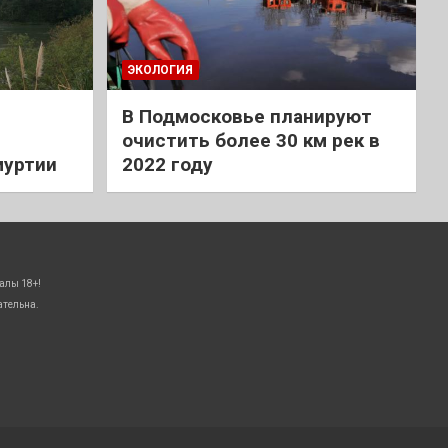
ЭКОЛОГИЯ
В Подмосковье планируют
очистить более 30 км рек в
муртии
2022 году
алы 18+!
ательна.