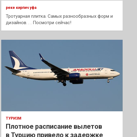
к
реке кирпич уфа
Тротуарная плитка. Самых разнообразных форм и
дизайнов. . . Посмотри сейчас!
ТУРИЗМ
Плотное расписание вылетов
в Турцию привело к задержке