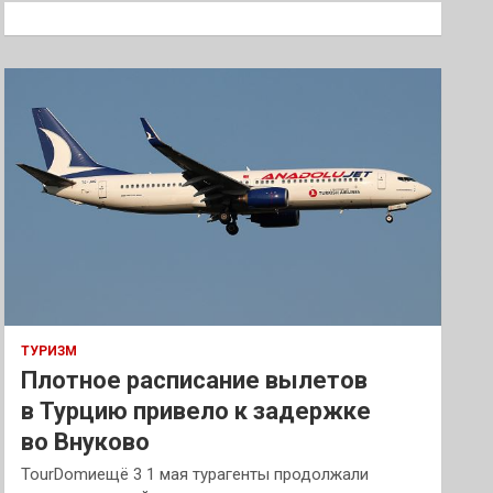
к
ТУРИЗМ
Плотное расписание вылетов
в Турцию привело к задержке
во Внуково
TourDomиещё 3 1 мая турагенты продолжали