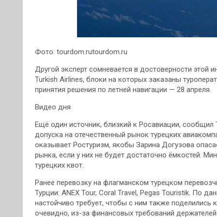
Фото: tourdom.rutourdom.ru
Другой эксперт сомневается в достоверности этой и
Turkish Airlines, блоки на которых заказаны туропер
принятия решения по летней навигации — 28 апреля.
Видео дня
Ещё один источник, близкий к Росавиации, сообщил 
допуска на отечественный рынок турецких авиакомп
оказывает Ростуризм, якобы Зарина Догузова опасае
рынка, если у них не будет достаточно ёмкостей. Ми
турецких квот.
Ранее перевозку на флагманском турецком перевозч
Турции: ANEX Tour, Coral Travel, Pegas Touristik. По
настойчиво требует, чтобы с ним также поделились кре
очевидно, из-за финансовых требований держателей 