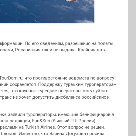
нформации. По его сведениям, разрешения на полеты
аторами, Росавиация так и не выдала. Крайняя дата
TourDom.ru, что противостояние ведомств по вопросу
аний сохраняется. Поддержку турецким туроператорам
тся, что крупные турецкие операторы могут уйти с
нтранс не хочет допустить дисбаланса российских и
ике заявили туроператоры, имеющие бенифициаров в
 данным редакции, Fun&Sun (бывший TUI Россия)
слами на Turkish Airlines. Этот вопрос не решен,
блоков. Известно, что Зарина Догузова просила