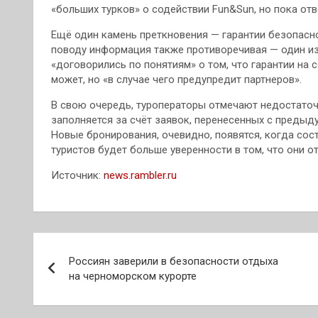
«больших турков» о содействии Fun&Sun, но пока отв
Ещё один камень преткновения — гарантии безопасно
поводу информация также противоречивая — один из
«договорились по понятиям» о том, что гарантии на
может, но «в случае чего предупредит партнеров».
В свою очередь, туроператоры отмечают недостаточ
заполняется за счёт заявок, перенесенных с предыд
Новые бронирования, очевидно, появятся, когда сост
туристов будет больше уверенности в том, что они о
Источник:
news.rambler.ru
Навигация
Россиян заверили в безопасности отдыха
по
на черноморском курорте
записям