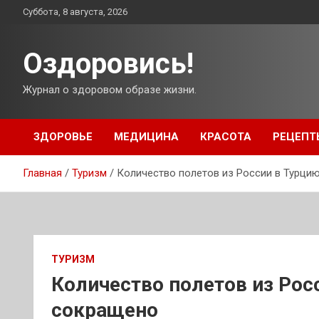
Перейти
Суббота, 8 августа, 2026
к
содержимому
Оздоровись!
Журнал о здоровом образе жизни.
ЗДОРОВЬЕ
МЕДИЦИНА
КРАСОТА
РЕЦЕПТ
Главная
Туризм
Количество полетов из России в Турци
ТУРИЗМ
Количество полетов из Ро
сокращено