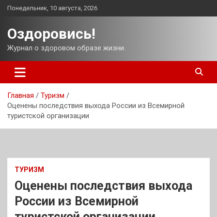
Перейти
Понедельник, 10 августа, 2026
к
содержимому
Оздоровись!
Журнал о здоровом образе жизни.
Главная
Туризм
Оценены последствия выхода России из Всемирной
туристской организации
ТУРИЗМ
Оценены последствия выхода
России из Всемирной
туристской организации