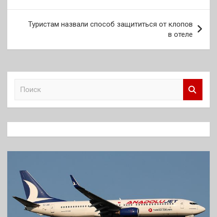
записям
Туристам назвали способ защититься от клопов
в отеле
П
о
и
с
к