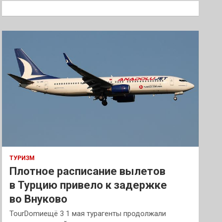
к
ТУРИЗМ
Плотное расписание вылетов
в Турцию привело к задержке
во Внуково
TourDomиещё 3 1 мая турагенты продолжали