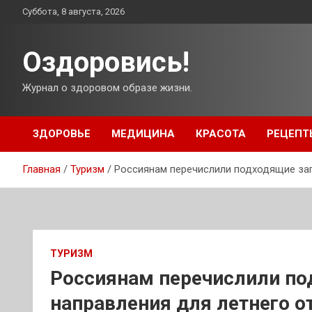
Перейти
Суббота, 8 августа, 2026
к
содержимому
Оздоровись!
Журнал о здоровом образе жизни.
ЗДОРОВЬЕ
МЕДИЦИНА
КРАСОТА
РЕЦЕПТ
Главная
Туризм
Россиянам перечислили подходящие заг
ТУРИЗМ
Россиянам перечислили по
направления для летнего о