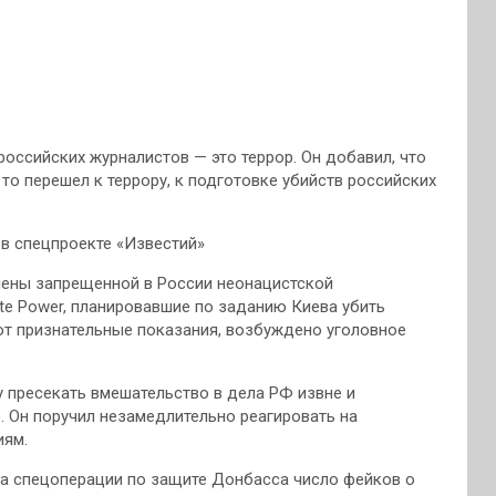
российских журналистов — это террор. Он добавил, что
то перешел к террору, к подготовке убийств российских
 в спецпроекте «Известий»
лены запрещенной в России неонацистской
ite Power, планировавшие по заданию Киева убить
т признательные показания, возбуждено уголовное
у пресекать вмешательство в дела РФ извне и
. Он поручил незамедлительно реагировать на
иям.
ла спецоперации по защите Донбасса число фейков о