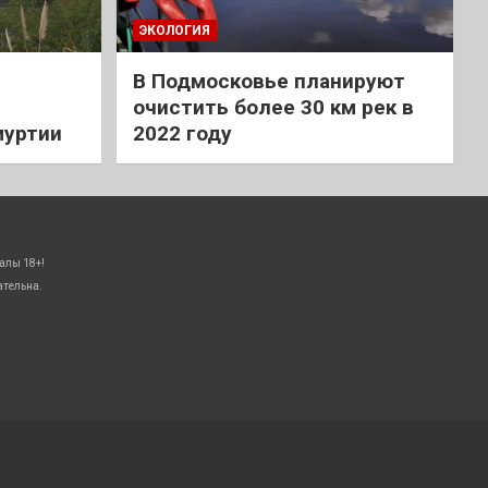
ЭКОЛОГИЯ
В Подмосковье планируют
очистить более 30 км рек в
муртии
2022 году
алы 18+!
ательна.