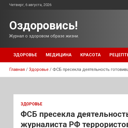
Перейти
Четверг, 6 августа, 2026
к
содержимому
Оздоровись!
Журнал о здоровом образе жизни.
ЗДОРОВЬЕ
МЕДИЦИНА
КРАСОТА
РЕЦЕПТ
Главная
Здоровье
ФСБ пресекла деятельность готовив
ЗДОРОВЬЕ
ФСБ пресекла деятельност
журналиста РФ террористо