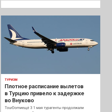
к
ТУРИЗМ
Плотное расписание вылетов
в Турцию привело к задержке
во Внуково
TourDomиещё 3 1 мая турагенты продолжали