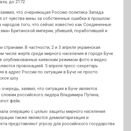
за, до 2172.
в заявил, что очерняющая Россию политика Запада
я от чувства вины за собственные ошибки в прошлом.
 народов того, что сейчас известно как Соединенные
зма» Британской империи, убившей, поработившей и
странами. В частности, 2 и 3 апреля украинская
м числе жертв среди мирного населения в городе Буче
се опубликованные киевским режимом фото и видео
вляются провокацией. 5 апреля пресс-секретарь
я в адрес России по ситуации в Буче не просто
ское шоу.
очередь, заявил, что ситуация в Буче является
 словам российского лидера Владимира Путина,
этот фейк.
ачала операцию с целью защиты мирного населения
перации также являются демилитаризация и
екта представляют угрозу для российского государства