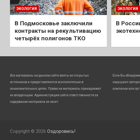
ЭКОЛОГИЯ
ЭКОЛОГИЯ
В Подмосковье заключили
В Росси
контракты на рекультивацию
экотехн
четырёх полигонов ТКО
Все материалы на данном сайте взяты из открытых
Если Вы обнаружи
источников и предоставляются исключительно в
нарушают авторс
ознакомительных целях. Права на материалы принадлежат
компании или орг
их владельцам. Администрация сайта ответственности за
содержание материала не несет.
Copyright © 2026
Оздоровись!