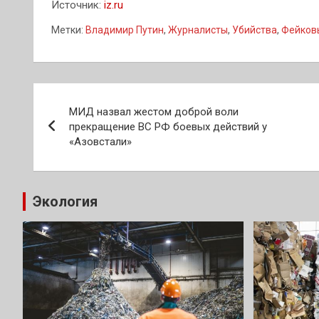
Источник:
iz.ru
Метки:
Владимир Путин
,
Журналисты
,
Убийства
,
Фейков
Навигация
МИД назвал жестом доброй воли
по
прекращение ВС РФ боевых действий у
«Азовстали»
записям
Экология