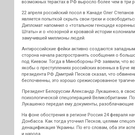
возможных терактах в РФ выросло более чем в три ра
22 апреля российский посол в Канаде Олег Степано
является попыткой скрыть свои грехи и освободитьс
Дипломат напомнил о «тотальном геноциде коренных
Штаты» и о «позорной и кровавой истории колониали
замучившей миллионы людей.
Антироссийские фейки активно создаются западными 
сторона начала распространять сообщения о большо
под Киевом. Тогда в Минобороны РФ заявили, что в
якобы о преступлениях российских военных в Буче я
президента РФ Дмитрий Песков сказал, что обвинени
беспочвенны, это хорошо срежиссированное трагиче
Президент Белоруссии Александр Лукашенко, в свою 
психологической спецоперацией Великобритании. По
Лукашенко передал ему документы, разоблачающие 
На фоне обострения в регионе Россия 24 февраля н
Донбасса. Как тогда уточнил Песков, целями спецо
денацификация Украины. По его словам, оба эти асп
и народа.