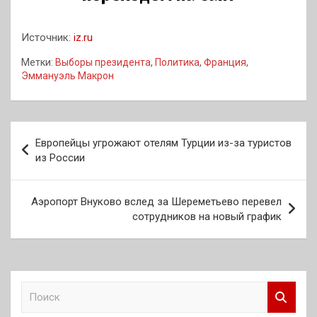
Источник:
iz.ru
Метки:
Выборы президента
,
Политика
,
Франция
,
Эммануэль Макрон
Навигация
Европейцы угрожают отелям Турции из-за туристов
по
из России
записям
Аэропорт Внуково вслед за Шереметьево перевел
сотрудников на новый график
П
о