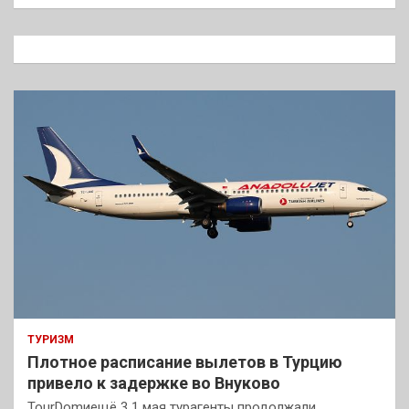
и
с
к
ТУРИЗМ
Плотное расписание вылетов в Турцию
привело к задержке во Внуково
TourDomиещё 3 1 мая турагенты продолжали