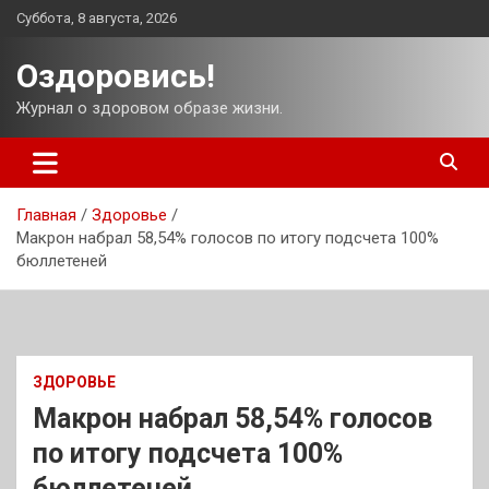
Перейти
Суббота, 8 августа, 2026
к
содержимому
Оздоровись!
Журнал о здоровом образе жизни.
Главная
Здоровье
Макрон набрал 58,54% голосов по итогу подсчета 100%
бюллетеней
ЗДОРОВЬЕ
Макрон набрал 58,54% голосов
по итогу подсчета 100%
бюллетеней