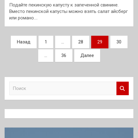
Подайте пекинскую капусту к запеченной свинине.
Вместо пекинской капусты можно взять салат айсберг
или романо.…
Пагинация
Назад
1
…
28
29
30
записей
…
36
Далее
П
о
и
с
к