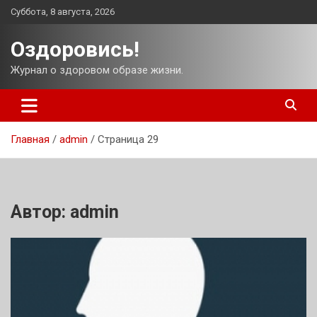
Перейти
Суббота, 8 августа, 2026
к
содержимому
Оздоровись!
Журнал о здоровом образе жизни.
Главная
admin
Страница 29
Автор:
admin