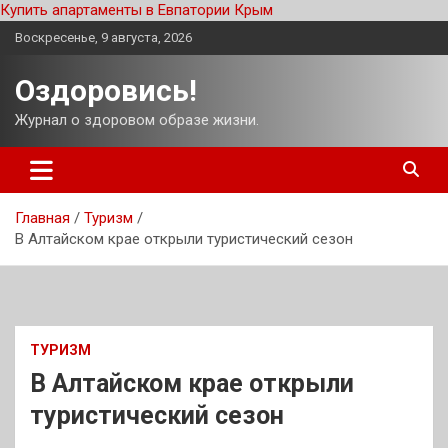
Купить апартаменты в Евпатории Крым
Перейти
Воскресенье, 9 августа, 2026
к
содержимому
Оздоровись!
Журнал о здоровом образе жизни.
Главная
Туризм
В Алтайском крае открыли туристический сезон
ТУРИЗМ
В Алтайском крае открыли
туристический сезон