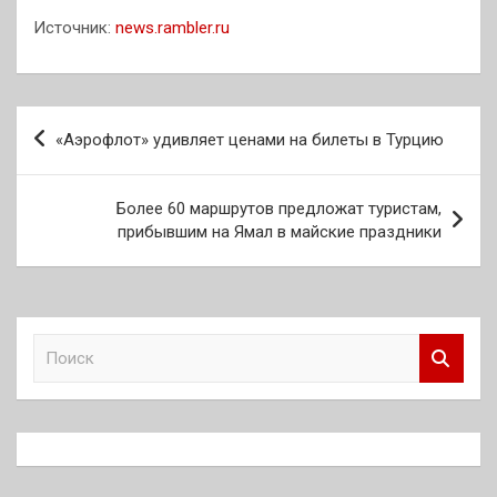
Источник:
news.rambler.ru
Навигация
«Аэрофлот» удивляет ценами на билеты в Турцию
по
записям
Более 60 маршрутов предложат туристам,
прибывшим на Ямал в майские праздники
П
о
и
с
к