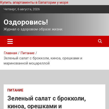
Купить апартаменты в Евпатории у моря
Перейти
Четверг, 6 августа, 2026
к
содержимому
Оздоровись!
Журнал о здоровом образе жизни.
Главная
Питание
Зеленый салат с брокколи, киноа, орешками и
маринованной моцареллой
ПИТАНИЕ
Зеленый салат с брокколи,
киноа, орешками и