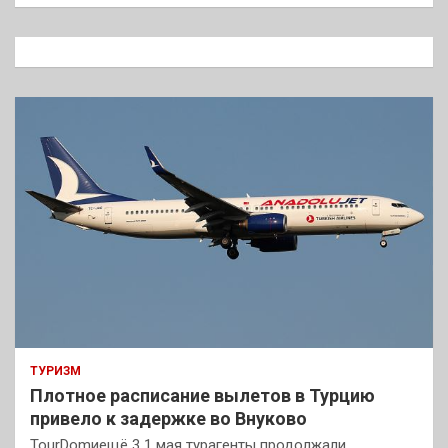
и
с
к
ТУРИЗМ
Плотное расписание вылетов в Турцию
привело к задержке во Внуково
TourDomиещё 3 1 мая турагенты продолжали