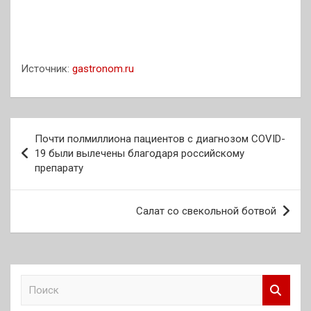
Источник:
gastronom.ru
Навигация
Почти полмиллиона пациентов с диагнозом COVID-
по
19 были вылечены благодаря российскому
препарату
записям
Салат со свекольной ботвой
П
о