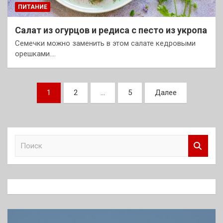
ПИТАНИЕ
Салат из огурцов и редиса с песто из укропа
Семечки можно заменить в этом салате кедровыми
орешками.…
Пагинация
1
2
…
5
Далее
записей
П
о
и
с
к