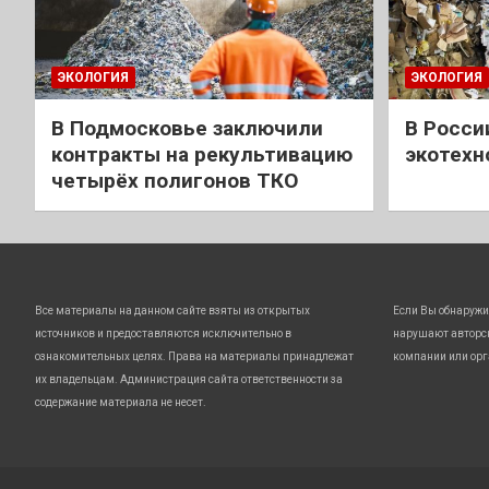
ЭКОЛОГИЯ
ЭКОЛОГИЯ
В Подмосковье заключили
В Росси
контракты на рекультивацию
экотехн
четырёх полигонов ТКО
Все материалы на данном сайте взяты из открытых
Если Вы обнаружи
источников и предоставляются исключительно в
нарушают авторс
ознакомительных целях. Права на материалы принадлежат
компании или орг
их владельцам. Администрация сайта ответственности за
содержание материала не несет.