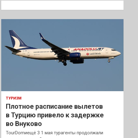
к
ТУРИЗМ
Плотное расписание вылетов
в Турцию привело к задержке
во Внуково
TourDomиещё 3 1 мая турагенты продолжали