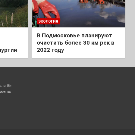
ЭКОЛОГИЯ
В Подмосковье планируют
очистить более 30 км рек в
муртии
2022 году
алы 18+!
ательна.