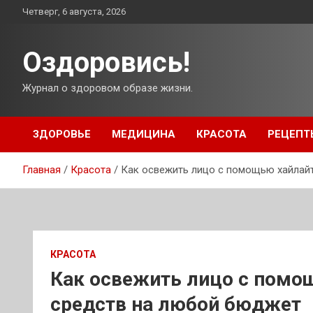
Перейти
Четверг, 6 августа, 2026
к
содержимому
Оздоровись!
Журнал о здоровом образе жизни.
ЗДОРОВЬЕ
МЕДИЦИНА
КРАСОТА
РЕЦЕПТ
Главная
Красота
Как освежить лицо с помощью хайлайт
КРАСОТА
Как освежить лицо с помо
средств на любой бюджет