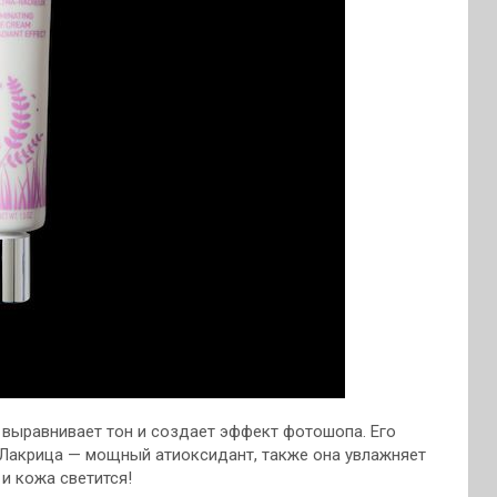
й выравнивает тон и создает эффект фотошопа. Его
. Лакрица — мощный атиоксидант, также она увлажняет
 и кожа светится!