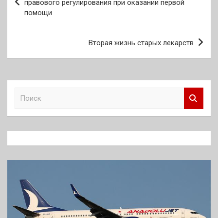
по
правового регулирования при оказании первой
помощи
записям
Вторая жизнь старых лекарств
П
о
и
с
к