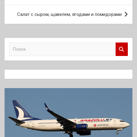
записям
Салат с сыром, щавелем, ягодами и помидорами
П
о
и
с
к