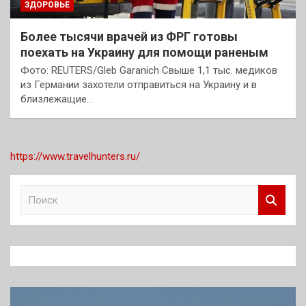
ЗДОРОВЬЕ
Более тысячи врачей из ФРГ готовы
поехать на Украину для помощи раненым
Фото: REUTERS/Gleb Garanich Свыше 1,1 тыс. медиков
из Германии захотели отправиться на Украину и в
близлежащие…
https://www.travelhunters.ru/
П
о
и
с
к