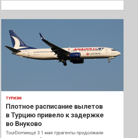
к
ТУРИЗМ
Плотное расписание вылетов
в Турцию привело к задержке
во Внуково
TourDomиещё 3 1 мая турагенты продолжали