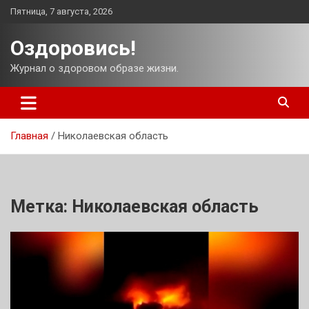
Перейти
Пятница, 7 августа, 2026
к
содержимому
Оздоровись!
Журнал о здоровом образе жизни.
Главная
Николаевская область
Метка:
Николаевская область