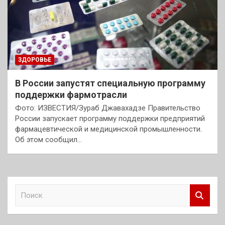
ЗДОРОВЬЕ
В России запустят специальную программу
поддержки фармотрасли
Фото: ИЗВЕСТИЯ/Зураб Джавахадзе Правительство
России запускает программу поддержки предприятий
фармацевтической и медицинской промышленности.
Об этом сообщил…
П
о
и
с