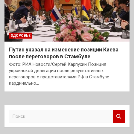
ЗДОРОВЬЕ
Путин указал на изменение позиции Киева
после переговоров в Стамбуле
Фото: РИА Новости/Сергей Карпухин Позиция
украинской делегации после результативных
переговоров с представителями РФ в Стамбуле
кардинально…
П
о
и
с