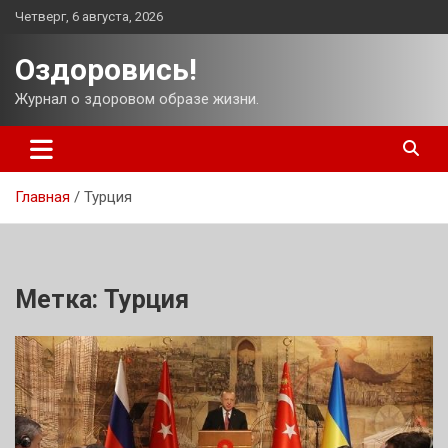
Перейти
Четверг, 6 августа, 2026
к
содержимому
Оздоровись!
Журнал о здоровом образе жизни.
Главная
Турция
Метка:
Турция