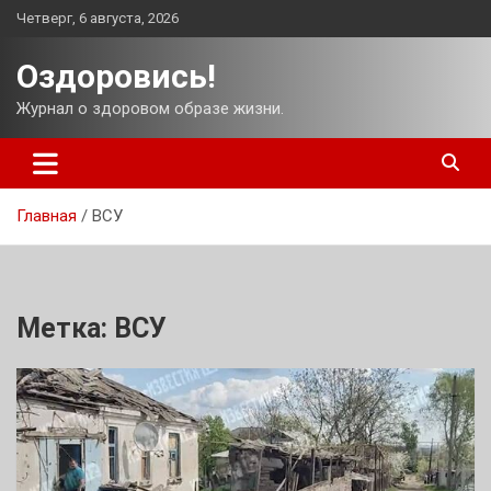
Перейти
Четверг, 6 августа, 2026
к
содержимому
Оздоровись!
Журнал о здоровом образе жизни.
Главная
ВСУ
Метка:
ВСУ