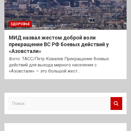
ЗДОРОВЬЕ
МИД назвал жестом доброй воли
прекращение ВС РФ боевых действий у
«Азовстали»
Фото: ТАСС/Петр Ковалев Прекращение боевых
действий для выхода мирного населения с
«Азовстали» — это большой жест…
П
о
и
с
к