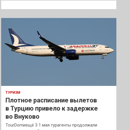
к
ТУРИЗМ
Плотное расписание вылетов
в Турцию привело к задержке
во Внуково
TourDomиещё 3 1 мая турагенты продолжали