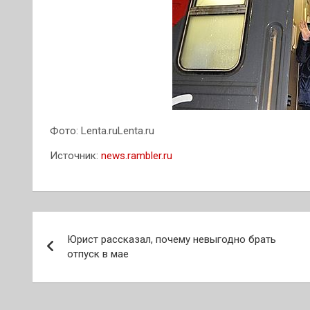
Фото: Lenta.ruLenta.ru
Источник:
news.rambler.ru
Навигация
Юрист рассказал, почему невыгодно брать
по
отпуск в мае
записям