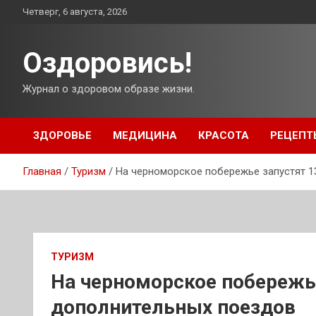
Перейти
Четверг, 6 августа, 2026
к
содержимому
Оздоровись!
Журнал о здоровом образе жизни.
ЗДОРОВЬЕ
МЕДИЦИНА
КРАСОТА
РЕЦЕПТ
Главная
Туризм
На черноморское побережье запустят 1
ТУРИЗМ
На черноморское побережье
дополнительных поездов