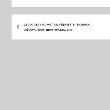
Навигация
Евросоюз может оцифровать процесс
по
оформления шенгенских виз
записям