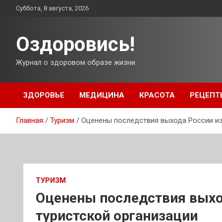
Перейти
Суббота, 8 августа, 2026
к
содержимому
Оздоровись!
Журнал о здоровом образе жизни.
ЗДОРОВЬЕ
МЕДИЦИНА
КРАСОТА
РЕЦЕПТ
Главная
Туризм
Оценены последствия выхода России из
ТУРИЗМ
Оценены последствия выхо
туристской организации