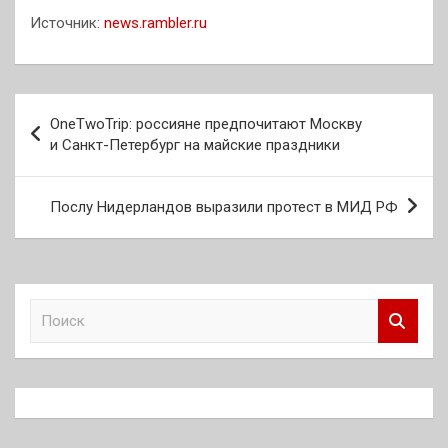
Источник:
news.rambler.ru
Навигация
OneTwoTrip: россияне предпочитают Москву
по
и Санкт-Петербург на майские праздники
записям
Послу Нидерландов выразили протест в МИД РФ
П
о
и
с
к