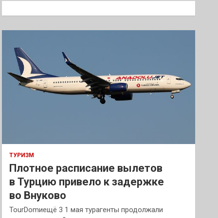
к
ТУРИЗМ
Плотное расписание вылетов
в Турцию привело к задержке
во Внуково
TourDomиещё 3 1 мая турагенты продолжали