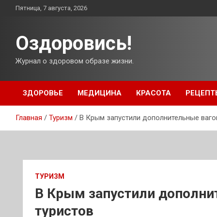
Перейти
Пятница, 7 августа, 2026
к
содержимому
Оздоровись!
Журнал о здоровом образе жизни.
ЗДОРОВЬЕ
МЕДИЦИНА
КРАСОТА
РЕЦЕПТ
Главная
Туризм
В Крым запустили дополнительные ваго
ТУРИЗМ
В Крым запустили дополни
туристов