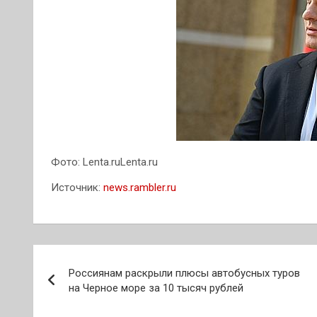
Фото: Lenta.ruLenta.ru
Источник:
news.rambler.ru
Навигация
Россиянам раскрыли плюсы автобусных туров
по
на Черное море за 10 тысяч рублей
записям