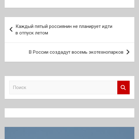
Навигация
Каждый пятый россиянин не планирует идти
по
в отпуск летом
записям
В России создадут восемь экотехнопарков
П
о
и
с
к