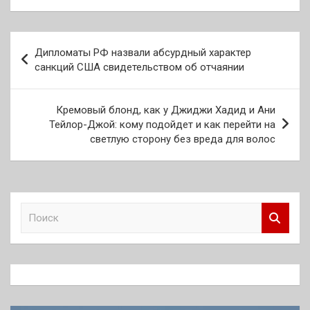
Навигация
Дипломаты РФ назвали абсурдный характер
по
санкций США свидетельством об отчаянии
записям
Кремовый блонд, как у Джиджи Хадид и Ани
Тейлор-Джой: кому подойдет и как перейти на
светлую сторону без вреда для волос
П
о
и
с
к