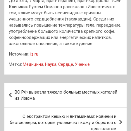
До этого, 7 марта, врач-терапевт, врач-кардиолог «СМ-
Клиники» Рустем Османов рассказал «Известиям» о
том, какие могут быть неочевидные причины
учащенного сердцебиения (тахикардии). Среди них
назывались повышение температуры тела, переедание,
употребление большого количества крепкого кофе,
кофеинсодержащих или энергетических напитков,
алкогольное опьянение, а также курение.
Источник:
iz.ru
Метки:
Медицина
,
Наука
,
Сердце
,
Ученые
Навигация
ВС РФ вывезли тяжело больных местных жителей
по
из Изюма
записям
С экстрактом кешью и витаминами: новинки и
бестселлеры, которые увлажняют кожу и борются с
целлюлитом