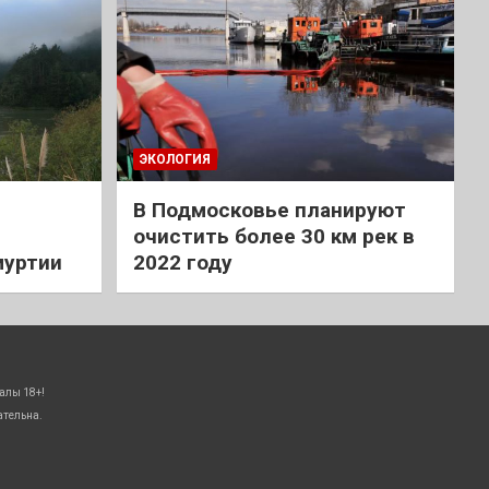
ЭКОЛОГИЯ
В Подмосковье планируют
очистить более 30 км рек в
муртии
2022 году
алы 18+!
ательна.