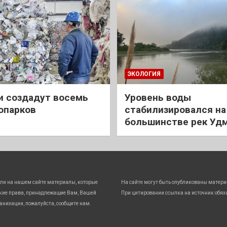
ЭКОЛОГИЯ
и создадут восемь
Уровень воды
опарков
стабилизировался на
большинстве рек Уд
ли на нашем сайте материалы, которые
На сайте могут быть опубликованы матери
кие права, принадлежащие Вам, Вашей
При цитировании ссылка на источник обяз
анизации, пожалуйста, сообщите нам.