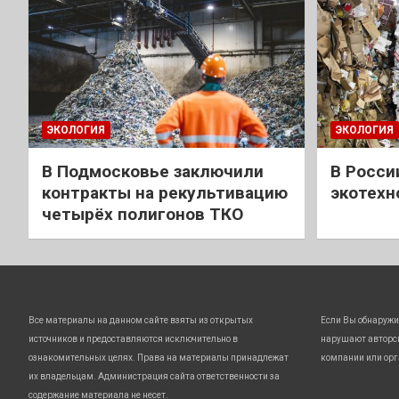
ЭКОЛОГИЯ
ЭКОЛОГИЯ
В Подмосковье заключили
В Росси
контракты на рекультивацию
экотехн
четырёх полигонов ТКО
Все материалы на данном сайте взяты из открытых
Если Вы обнаружи
источников и предоставляются исключительно в
нарушают авторс
ознакомительных целях. Права на материалы принадлежат
компании или орг
их владельцам. Администрация сайта ответственности за
содержание материала не несет.