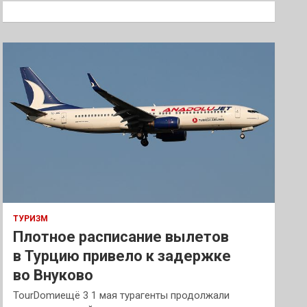
к
ТУРИЗМ
Плотное расписание вылетов
в Турцию привело к задержке
во Внуково
TourDomиещё 3 1 мая турагенты продолжали