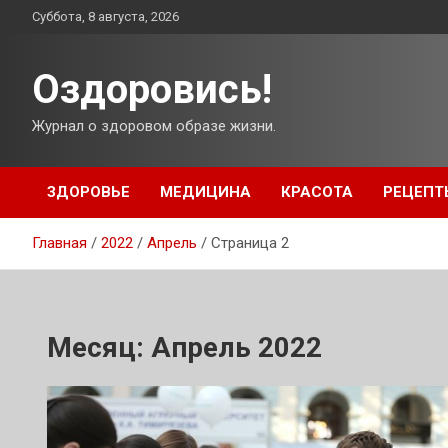
Перейти
Суббота, 8 августа, 2026
к
содержимому
Оздоровись!
Журнал о здоровом образе жизни.
ЗДОРОВЬЕ
МЕДИЦИНА
КРАСОТА
РЕЦЕПТ
Главная
2022
Апрель
Страница 2
Месяц:
Апрель 2022