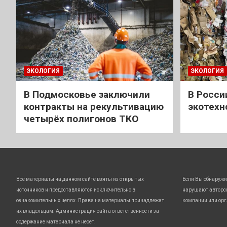
ЭКОЛОГИЯ
ЭКОЛОГИЯ
В Подмосковье заключили
В Росси
контракты на рекультивацию
экотехн
четырёх полигонов ТКО
Все материалы на данном сайте взяты из открытых
Если Вы обнаружи
источников и предоставляются исключительно в
нарушают авторс
ознакомительных целях. Права на материалы принадлежат
компании или орг
их владельцам. Администрация сайта ответственности за
содержание материала не несет.