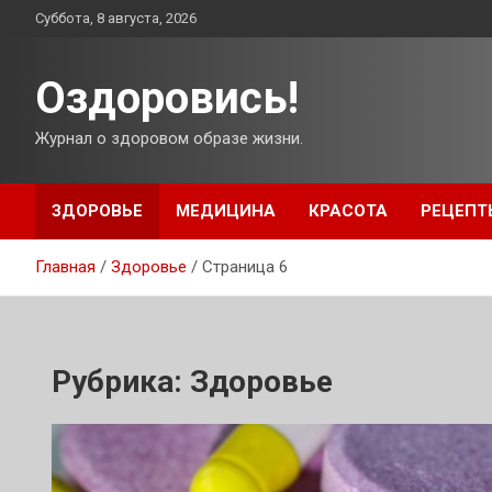
Перейти
Суббота, 8 августа, 2026
к
содержимому
Оздоровись!
Журнал о здоровом образе жизни.
ЗДОРОВЬЕ
МЕДИЦИНА
КРАСОТА
РЕЦЕПТ
Главная
Здоровье
Страница 6
Рубрика:
Здоровье