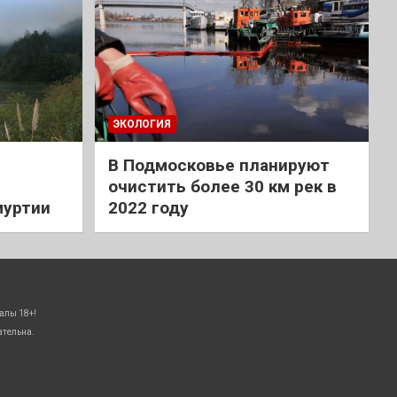
ЭКОЛОГИЯ
В Подмосковье планируют
очистить более 30 км рек в
муртии
2022 году
алы 18+!
ательна.