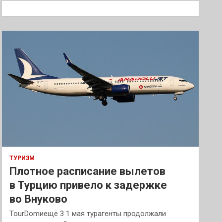
к
ТУРИЗМ
Плотное расписание вылетов
в Турцию привело к задержке
во Внуково
TourDomиещё 3 1 мая турагенты продолжали