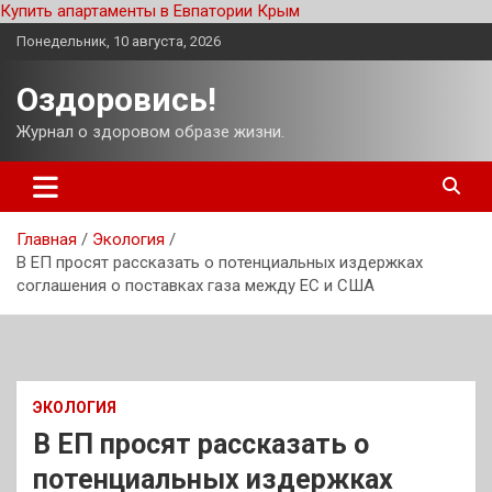
Купить апартаменты в Евпатории Крым
Перейти
Понедельник, 10 августа, 2026
к
содержимому
Оздоровись!
Журнал о здоровом образе жизни.
Главная
Экология
В ЕП просят рассказать о потенциальных издержках
соглашения о поставках газа между ЕС и США
ЭКОЛОГИЯ
В ЕП просят рассказать о
потенциальных издержках