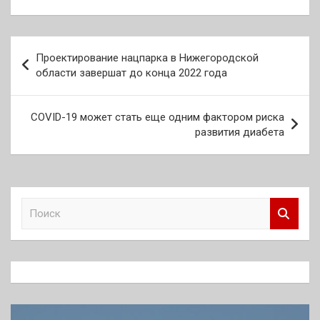
Навигация
Проектирование нацпарка в Нижегородской
по
области завершат до конца 2022 года
записям
COVID-19 может стать еще одним фактором риска
развития диабета
П
о
и
с
к