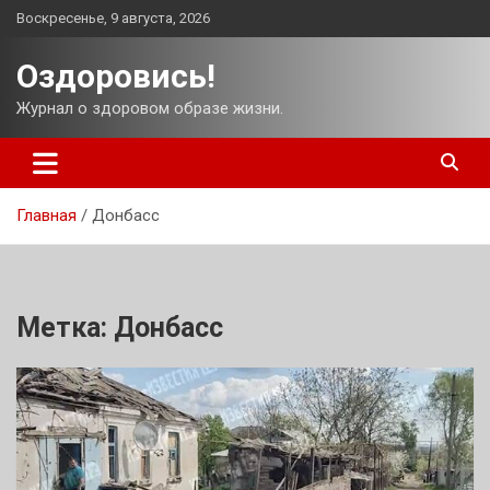
Перейти
Воскресенье, 9 августа, 2026
к
содержимому
Оздоровись!
Журнал о здоровом образе жизни.
Главная
Донбасс
Метка:
Донбасс