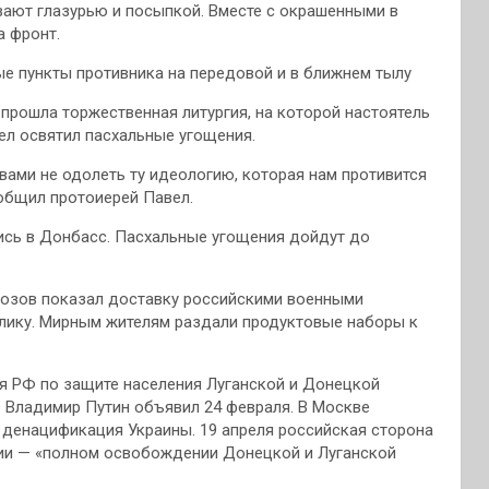
вают глазурью и посыпкой. Вместе с окрашенными в
а фронт.
е пункты противника на передовой и в ближнем тылу
, прошла торжественная литургия, на которой настоятель
л освятил пасхальные угощения.
вами не одолеть ту идеологию, которая нам противится
ообщил протоиерей Павел.
ись в Донбасс. Пасхальные угощения дойдут до
розов показал доставку российскими военными
лику. Мирным жителям раздали продуктовые наборы к
я РФ по защите населения Луганской и Донецкой
Ф Владимир Путин объявил 24 февраля. В Москве
и денацификация Украины. 19 апреля российская сторона
ции — «полном освобождении Донецкой и Луганской