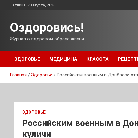
Перейти
Пятница, 7 августа, 2026
к
содержимому
Оздоровись!
Журнал о здоровом образе жизни.
ЗДОРОВЬЕ
МЕДИЦИНА
КРАСОТА
РЕЦЕПТ
Главная
Здоровье
Российским военным в Донбассе отп
ЗДОРОВЬЕ
Российским военным в Дон
куличи