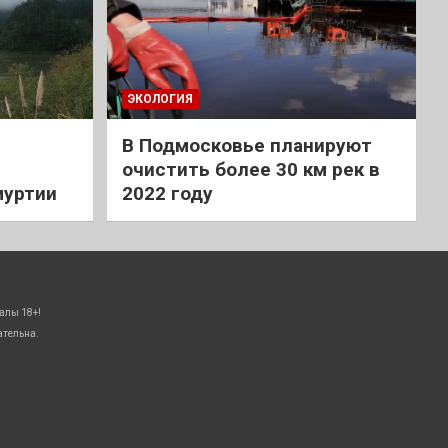
ЭКОЛОГИЯ
В Подмосковье планируют
очистить более 30 км рек в
муртии
2022 году
алы 18+!
ательна.