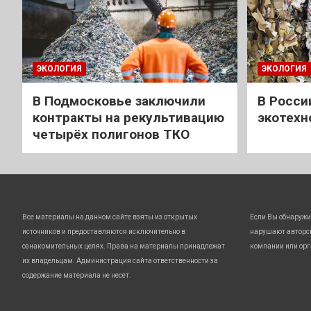
ЭКОЛОГИЯ
ЭКОЛОГИЯ
В Подмосковье заключили
В Росси
контракты на рекультивацию
экотехн
четырёх полигонов ТКО
Все материалы на данном сайте взяты из открытых
Если Вы обнаружи
источников и предоставляются исключительно в
нарушают авторс
ознакомительных целях. Права на материалы принадлежат
компании или орг
их владельцам. Администрация сайта ответственности за
содержание материала не несет.