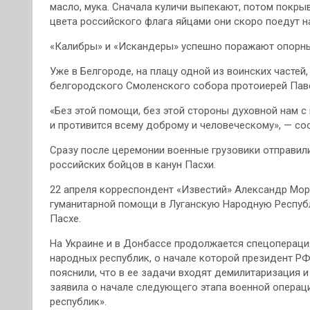
масло, мука. Сначала куличи выпекают, потом покры
цвета российского флага яйцами они скоро поедут н
«Калибры» и «Искандеры» успешно поражают опорны
Уже в Белгороде, на плацу одной из воинских частей
белгородского Смоленского собора протоиерей Паве
«Без этой помощи, без этой стороны духовной нам с 
и противится всему доброму и человеческому», — с
Сразу после церемонии военные грузовики отправил
российских бойцов в канун Пасхи.
22 апреля корреспондент «Известий» Александр Мо
гуманитарной помощи в Луганскую Народную Респуб
Пасхе.
На Украине и в Донбассе продолжается спецопераци
народных республик, о начале которой президент Р
пояснили, что в ее задачи входят демилитаризация 
заявила о начале следующего этапа военной опера
республик».