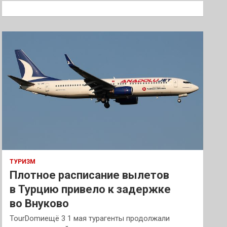
к
ТУРИЗМ
Плотное расписание вылетов
в Турцию привело к задержке
во Внуково
TourDomиещё 3 1 мая турагенты продолжали