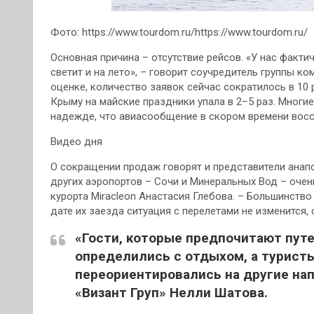
Фото: https://www.tourdom.ru/https://www.tourdom.ru/
Основная причина – отсутствие рейсов. «У нас факт
светит и на лето», – говорит соучредитель группы к
оценке, количество заявок сейчас сократилось в 10 р
Крыму на майские праздники упала в 2–5 раз. Многие
надежде, что авиасообщение в скором времени восс
Видео дня
О сокращении продаж говорят и представители анапс
других аэропортов – Сочи и Минеральных Вод – очен
курорта Miracleon Анастасия Глебова. – Большинство
дате их заезда ситуация с перелетами не изменится,
«Гости, которые предпочитают пут
определились с отдыхом, а турист
переориентировались на другие нап
«Визант Груп» Нелли Шатова.