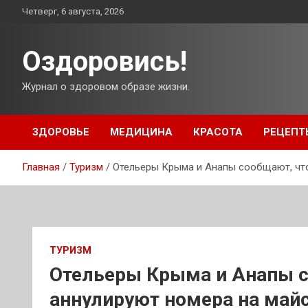
Перейти
Четверг, 6 августа, 2026
к
содержимому
Оздоровись!
Журнал о здоровом образе жизни.
ЗДОРОВЬЕ
МЕДИЦИНА
КРАСОТА
РЕЦЕПТ
Главная
Туризм
Отельеры Крыма и Анапы сообщают, что
ТУРИЗМ
Отельеры Крыма и Анапы с
аннулируют номера на май