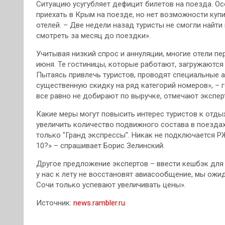
Ситуацию усугубляет дефицит билетов на поезда. Осо
приехать в Крым на поезде, но нет возможности куп
отелей. – Две недели назад туристы не смогли найти 
смотреть за месяц до поездки».
Учитывая низкий спрос и аннуляции, многие отели пе
июня. Те гостиницы, которые работают, загружаются 
Пытаясь привлечь туристов, проводят специальные а
существенную скидку на ряд категорий номеров», – г
все равно не добирают по выручке, отмечают экспер
Какие меры могут повысить интерес туристов к отд
увеличить количество подвижного состава в поездах
только "Гранд экспрессы". Никак не подключается Р
10?» – спрашивает Борис Зелинский.
Другое предложение экспертов – ввести кешбэк для 
у нас к лету не восстановят авиасообщение, мы ожид
Сочи только успевают увеличивать цены».
Источник:
news.rambler.ru