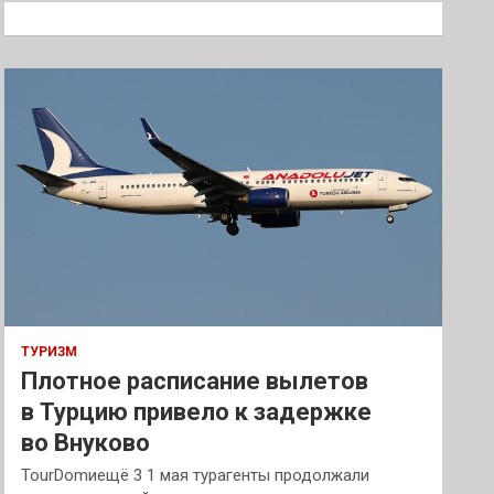
к
ТУРИЗМ
Плотное расписание вылетов
в Турцию привело к задержке
во Внуково
TourDomиещё 3 1 мая турагенты продолжали