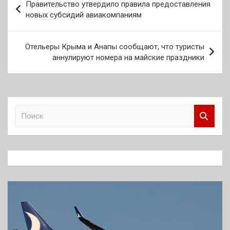
Правительство утвердило правила предоставления
по
новых субсидий авиакомпаниям
записям
Отельеры Крыма и Анапы сообщают, что туристы
аннулируют номера на майские праздники
П
о
и
с
к