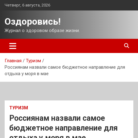
Перейти
Четверг, 6 августа, 2026
к
содержимому
Оздоровись!
Журнал о здоровом образе жизни.
Главная
Туризм
Россиянам назвали самое бюджетное направление для
отдыха у моря в мае
ТУРИЗМ
Россиянам назвали самое
бюджетное направление для
отдыха у моря в мае