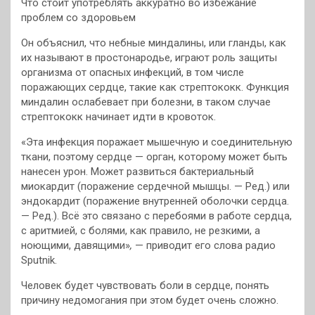
Что стоит употреблять аккуратно во избежание
проблем со здоровьем
Он объяснил, что небные миндалины, или гланды, как
их называют в простонародье, играют роль защиты
организма от опасных инфекций, в том числе
поражающих сердце, такие как стрептококк. Функция
миндалин ослабевает при болезни, в таком случае
стрептококк начинает идти в кровоток.
«Эта инфекция поражает мышечную и соединительную
ткани, поэтому сердце
— орган, которому может быть
нанесен урон. Может развиться бактериальный
миокардит (поражение сердечной мышцы. — Ред.) или
эндокардит (поражение внутренней оболочки сердца.
— Ред.). Всё это связано с перебоями в работе сердца,
с аритмией, с болями, как правило, не резкими, а
ноющими, давящими»
,
— приводит его слова радио
Sputnik.
Человек будет чувствовать боли в сердце, понять
причину недомогания при этом будет очень сложно.