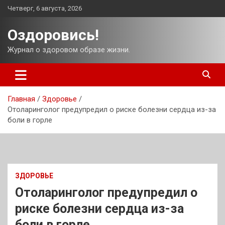
Перейти
Четверг, 6 августа, 2026
к
содержимому
Оздоровись!
Журнал о здоровом образе жизни.
Главная
Здоровье
Отоларинголог предупредил о риске болезни сердца из-за
боли в горле
ЗДОРОВЬЕ
Отоларинголог предупредил о
риске болезни сердца из-за
боли в горле